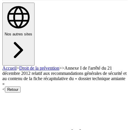
Nos autres sites
Accueil
>
Droit de la prévention
>
>
Annexe I de l'arrêté du 21
décembre 2012 relatif aux recommandations générales de sécurité et
au contenu de la fiche récapitulative du « dossier technique amiante
»
<
Retour