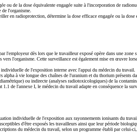
agée ou de la dose équivalente engagée suite à l'incorporation de radion
e de l'organisme.
eiller en radioprotection, détermine la dose efficace engagée ou la dose
par l'employeur dès lors que le travailleur exposé opère dans une zone s
es vers l'organisme. Cette surveillance est également mise en œuvre lors
 individuelle de l'exposition interne avec l'appui du médecin du travail.
rs alpha à vie longue des chaînes de l'uranium et du thorium présents dan
adiamétrique) ou indirecte (analyses radiotoxicologiques) de la contamin
1.1 de l'annexe I, le médecin du travail adapte en conséquence la survei
ation individuelle de l'exposition aux rayonnements ionisants du travaill
ptibles d'être exposés les travailleurs ainsi que leur période biologique
rescriptions du médecin du travail, selon un programme établi par celui-c