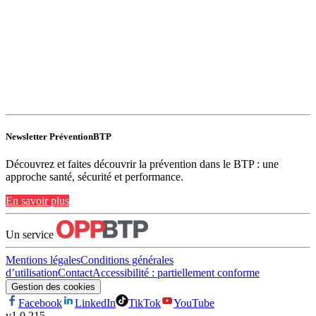
Newsletter PréventionBTP
Découvrez et faites découvrir la prévention dans le BTP : une
approche santé, sécurité et performance.
En savoir plus
Un service
Mentions légales
Conditions générales
d’utilisation
Contact
Accessibilité : partiellement conforme
Gestion des cookies
Facebook
LinkedIn
TikTok
YouTube
v
1.0.215