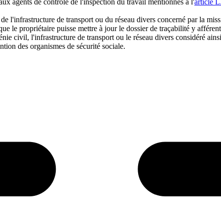
x agents de contrôle de l'inspection du travail mentionnés à l'
article 
l, de l'infrastructure de transport ou du réseau divers concerné par la m
que le propriétaire puisse mettre à jour le dossier de traçabilité y affé
ie civil, l'infrastructure de transport ou le réseau divers considéré ains
ntion des organismes de sécurité sociale.