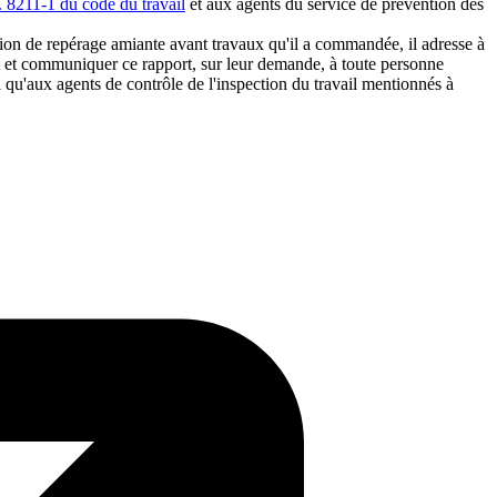
L. 8211-1 du code du travail
et aux agents du service de prévention des
ission de repérage amiante avant travaux qu'il a commandée, il adresse à
rent et communiquer ce rapport, sur leur demande, à toute personne
i qu'aux agents de contrôle de l'inspection du travail mentionnés à