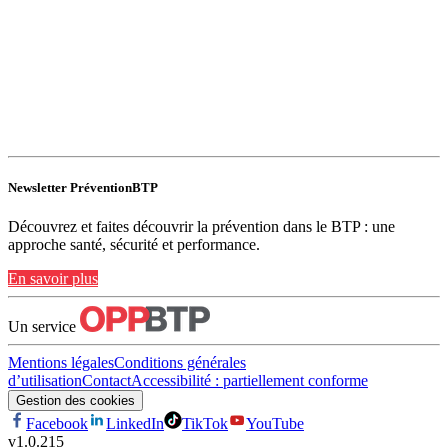
Newsletter PréventionBTP
Découvrez et faites découvrir la prévention dans le BTP : une
approche santé, sécurité et performance.
En savoir plus
Un service
Mentions légales
Conditions générales
d’utilisation
Contact
Accessibilité : partiellement conforme
Gestion des cookies
Facebook
LinkedIn
TikTok
YouTube
v
1.0.215