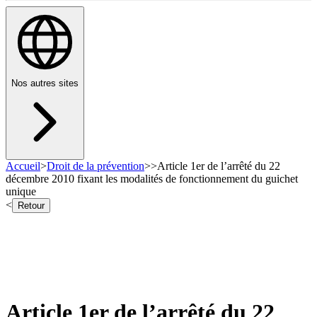
Nos autres sites
Accueil
>
Droit de la prévention
>
>
Article 1er de l’arrêté du 22
décembre 2010 fixant les modalités de fonctionnement du guichet
unique
<
Retour
Article 1er de l’arrêté du 22