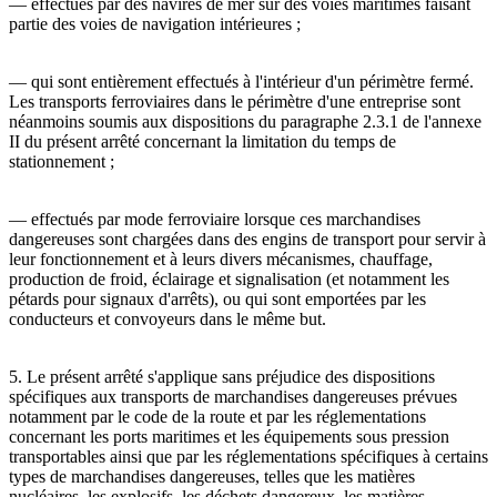
― effectués par des navires de mer sur des voies maritimes faisant
partie des voies de navigation intérieures ;
― qui sont entièrement effectués à l'intérieur d'un périmètre fermé.
Les transports ferroviaires dans le périmètre d'une entreprise sont
néanmoins soumis aux dispositions du paragraphe 2.3.1 de l'annexe
II du présent arrêté concernant la limitation du temps de
stationnement ;
― effectués par mode ferroviaire lorsque ces marchandises
dangereuses sont chargées dans des engins de transport pour servir à
leur fonctionnement et à leurs divers mécanismes, chauffage,
production de froid, éclairage et signalisation (et notamment les
pétards pour signaux d'arrêts), ou qui sont emportées par les
conducteurs et convoyeurs dans le même but.
5. Le présent arrêté s'applique sans préjudice des dispositions
spécifiques aux transports de marchandises dangereuses prévues
notamment par le code de la route et par les réglementations
concernant les ports maritimes et les équipements sous pression
transportables ainsi que par les réglementations spécifiques à certains
types de marchandises dangereuses, telles que les matières
nucléaires, les explosifs, les déchets dangereux, les matières