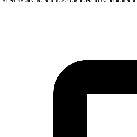
« Déchet » substance ou tout objet dont le détenteur se défait ou dont il