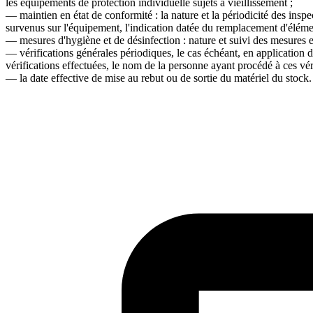
les équipements de protection individuelle sujets à vieillissement ;
― maintien en état de conformité : la nature et la périodicité des inspect
survenus sur l'équipement, l'indication datée du remplacement d'éléme
― mesures d'hygiène et de désinfection : nature et suivi des mesures e
― vérifications générales périodiques, le cas échéant, en application de
vérifications effectuées, le nom de la personne ayant procédé à ces vérif
― la date effective de mise au rebut ou de sortie du matériel du stock.