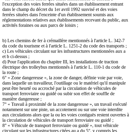
l'exception des voies ferrées situées dans un établissement entrant
dans le champ du décret du 1er avril 1992 susvisé et des voies
ferrées situées dans l'enceinte d'un établissement soumis aux
réglementations relatives aux établissements recevant du public, aux
activités foraines ou aux parcs de loisirs ;
b) Les chemins de fer à crémaillère mentionnés à l'article L. 342-7
du code du tourisme et à l'article L. 1251-2 du code des transports ;
c) Les véhicules circulant sur les infrastructures mentionnées aux a
et b ci-dessus ;
d) Pour l'application du chapitre III, les installations de traction
électrique des trolleybus mentionnés à l'article L. 110-1 du code de
la route ;
6° « Zone dangereuse », la zone de danger, définie voie par voie,
dans laquelle un travailleur, l'outillage ou le matériel qu'il manipule
peut être heurté ou accroché par la circulation de véhicules de
transport ferroviaire ou guidé ou subir son effet de souffle de
manière dangereuse ;
7° « Travail à proximité de la zone dangereuse », un travail exécuté
notamment sur une piste, un accotement ou sur une voie interdite
aux circulations alors que la ou les voies contiguës restent ouvertes à
la circulation de véhicules de transport ferroviaire ou guidé ;
8° « Véhicule de transport ferroviaire ou guidé », tout véhicule
circulant sur les infrastructures citées au a du 5°, y compris les