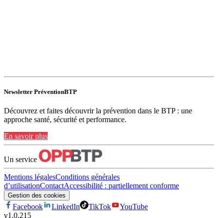
Newsletter PréventionBTP
Découvrez et faites découvrir la prévention dans le BTP : une
approche santé, sécurité et performance.
En savoir plus
Un service
Mentions légales
Conditions générales
d’utilisation
Contact
Accessibilité : partiellement conforme
Gestion des cookies
Facebook
LinkedIn
TikTok
YouTube
v
1.0.215