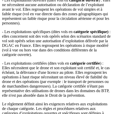
- Les exploitations ouvertes (dites vols en
catégorie ouverte
) : elles
ne nécessitent aucune autorisation ou déclaration de l’exploitant
avant le vol. Elles regroupent les opérations de vol simples et à
faible risque (vol en vue directe dans des zones géographiques qui
représentent un faible risque pour la circulation aérienne et pour les
personnes).
- Les exploitations spécifiques (dites vols en
catégorie spécifique)
:
elles concernent soit des vols opérés selon des scénarios standard de
vol soit opérés selon une autorisation d’exploitation délivrée par la
DGAC en France. Elles regroupent les opérations à risque modéré
(vol à vue ou hors vue dans des conditions différentes de la
catégorie ouverte).
- Les exploitations certifiées (dites vols en
catégorie certifiée
) :
Elles nécessitent que le drone et son exploitant soit certifié et, le cas
échéant, la délivrance d'une licence au pilote. Elles regroupent les
opérations à haut risque nécessitant un niveau élevé de fiabilité du
drone et des opérations (par exemple : le transport de personnes ou
de marchandises dangereuses). La catégorie certifiée n'étant pas
représentative des utilisations de drones dans les domaines du BTP,
elle n'est pas abordée dans le Droit de la prévention.
Le règlement définit ainsi les exigences relatives aux exploitations
de chaque catégorie. Les règles et procédures relatives aux
catégories d’exploitations ouvertes et spécifiques sont définies à