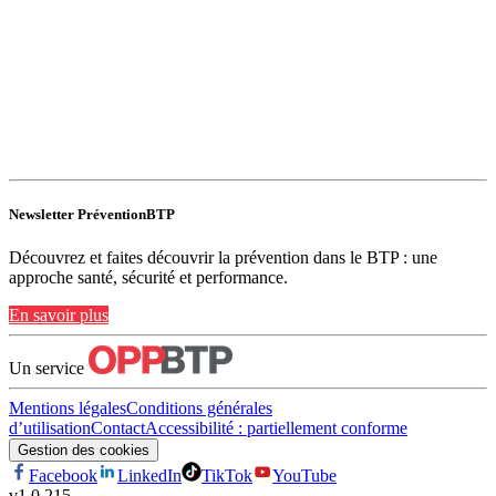
Newsletter PréventionBTP
Découvrez et faites découvrir la prévention dans le BTP : une
approche santé, sécurité et performance.
En savoir plus
Un service
Mentions légales
Conditions générales
d’utilisation
Contact
Accessibilité : partiellement conforme
Gestion des cookies
Facebook
LinkedIn
TikTok
YouTube
v
1.0.215