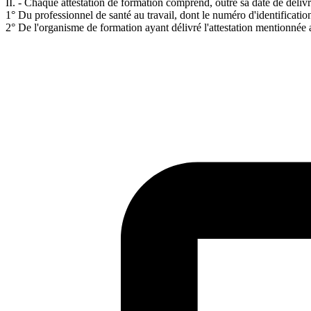
II. - Chaque attestation de formation comprend, outre sa date de délivra
1° Du professionnel de santé au travail, dont le numéro d'identificati
2° De l'organisme de formation ayant délivré l'attestation mentionnée au