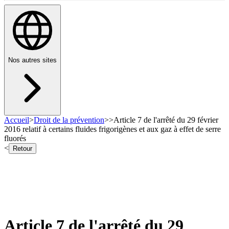
Nos autres sites
Accueil
>
Droit de la prévention
>
>
Article 7 de l'arrêté du 29 février
2016 relatif à certains fluides frigorigènes et aux gaz à effet de serre
fluorés
<
Retour
Article 7 de l'arrêté du 29