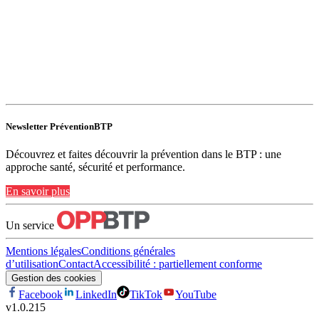
Newsletter PréventionBTP
Découvrez et faites découvrir la prévention dans le BTP : une
approche santé, sécurité et performance.
En savoir plus
Un service
Mentions légales
Conditions générales
d’utilisation
Contact
Accessibilité : partiellement conforme
Gestion des cookies
Facebook
LinkedIn
TikTok
YouTube
v
1.0.215