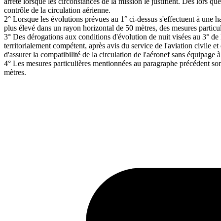
arrêté lorsque les circonstances de la mission le justifient. Dès lors que
contrôle de la circulation aérienne.
2° Lorsque les évolutions prévues au 1° ci-dessus s'effectuent à une h
plus élevé dans un rayon horizontal de 50 mètres, des mesures particuli
3° Des dérogations aux conditions d'évolution de nuit visées au 3° de l
territorialement compétent, après avis du service de l'aviation civile 
d'assurer la compatibilité de la circulation de l'aéronef sans équipage à
4° Les mesures particulières mentionnées au paragraphe précédent son
mètres.