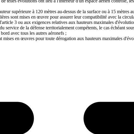
 de telles évolutions ont lieu à l'intérieur d'un espace aérien contrôlé, le
auteur supérieure à 120 mètres au-dessus de la surface ou à 15 mètres au-
ères sont mises en œuvre pour assurer leur compatibilité avec la circula
'article 3 ou aux exigences relatives aux hauteurs maximales d'évolution 
et du service de la défense territorialement compétents, le cas échéant s
 bord avec tous les autres aéronefs ;
t mises en œuvres pour toute dérogation aux hauteurs maximales d'évol