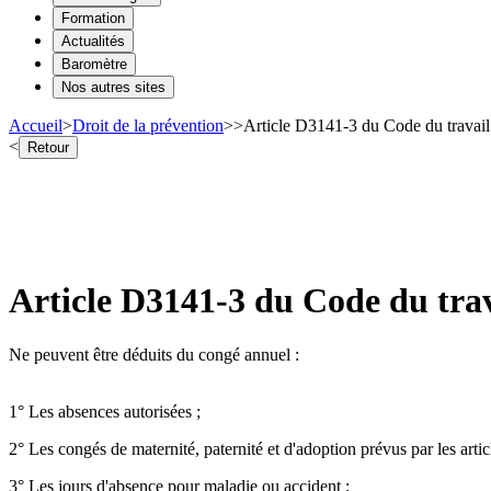
Formation
Actualités
Baromètre
Nos autres sites
Accueil
>
Droit de la prévention
>
>
Article D3141-3 du Code du travail
<
Retour
Article D3141-3 du Code du trav
Ne peuvent être déduits du congé annuel :
1° Les absences autorisées ;
2° Les congés de maternité, paternité et d'adoption prévus par les art
3° Les jours d'absence pour maladie ou accident ;