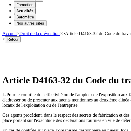
Formation
Actualités
Baromètre
Nos autres sites
Accueil
>
Droit de la prévention
>
>
Article D4163-32 du Code du travail 
<
Retour
Article D4163-32 du Code du trav
I.-Pour le contrôle de l'effectivité ou de l'ampleur de l'exposition aux
d'adresser ou de présenter aux agents mentionnés au deuxième alinéa d
locaux de l'exploitation ou de l'entreprise.
Ces agents procèdent, dans le respect des secrets de fabrication et des 
place portant sur l'exactitude des déclarations fournies en vue de déter
En cas de contrôle sur place, l'organisme gestionnaire au niveau local