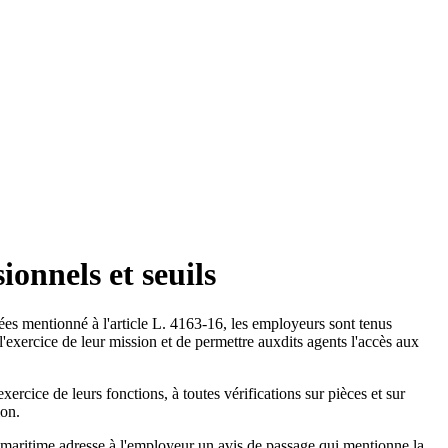
ionnels et seuils
arées mentionné à l'article L. 4163-16, les employeurs sont tenus
exercice de leur mission et de permettre auxdits agents l'accès aux
ercice de leurs fonctions, à toutes vérifications sur pièces et sur
ion.
he maritime adresse à l'employeur un avis de passage qui mentionne la