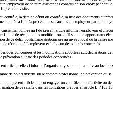
 pour l'employeur de se faire assister des conseils de son choix pendant l
la première visite.
u contrôle, la date de début du contrôle, la liste des documents et inform
mentionnée à l'alinéa précédent est transmis à l'employeur par tout moyen
la caisse mentionnée au I du présent article informe l'employeur et chacu
ter la date de réception les modifications qu'il souhaite apporter aux él
tion de ce délai, l'organisme gestionnaire au niveau local ou la caisse m
ate de réception à l'employeur et à chacun des salariés concernés.
périodes concernées et les modifications apportées aux déclarations de l
e prévention au titre des périodes concernées.
ent article, celle-ci informe l'organisme gestionnaire au niveau local des
bre de points inscrits sur le compte professionnel de prévention du salar
u I du présent article ne peut engager un contrôle de l'effectivité ou de
 réclamation de ce salarié dans les conditions prévues à l'article L. 4163-