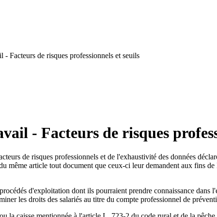
- Facteurs de risques professionnels et seuils
ail - Facteurs de risques profess
 facteurs de risques professionnels et de l'exhaustivité des données décl
u même article tout document que ceux-ci leur demandent aux fins de l'
procédés d'exploitation dont ils pourraient prendre connaissance dans l'ex
miner les droits des salariés au titre du compte professionnel de prévent
 ou la caisse mentionnée à l'article L. 723-2 du code rural et de la pêc