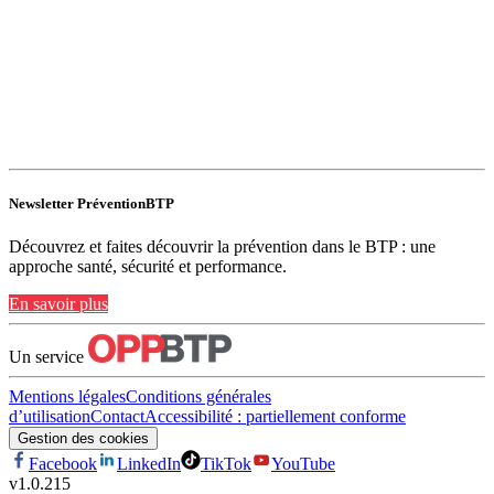
Newsletter PréventionBTP
Découvrez et faites découvrir la prévention dans le BTP : une
approche santé, sécurité et performance.
En savoir plus
Un service
Mentions légales
Conditions générales
d’utilisation
Contact
Accessibilité : partiellement conforme
Gestion des cookies
Facebook
LinkedIn
TikTok
YouTube
v
1.0.215