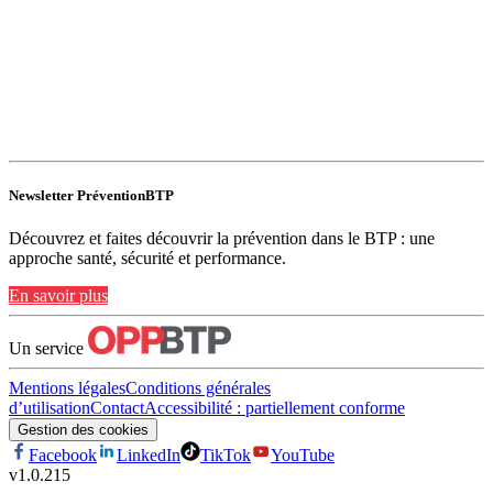
Newsletter PréventionBTP
Découvrez et faites découvrir la prévention dans le BTP : une
approche santé, sécurité et performance.
En savoir plus
Un service
Mentions légales
Conditions générales
d’utilisation
Contact
Accessibilité : partiellement conforme
Gestion des cookies
Facebook
LinkedIn
TikTok
YouTube
v
1.0.215