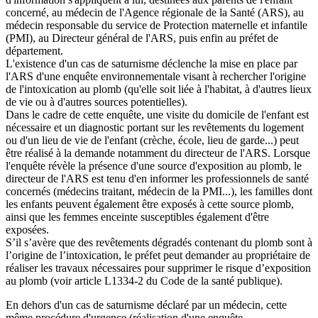
concerné, au médecin de l'Agence régionale de la Santé (ARS), au
médecin responsable du service de Protection maternelle et infantile
(PMI), au Directeur général de l'ARS, puis enfin au préfet de
département.
L'existence d'un cas de saturnisme déclenche la mise en place par
l'ARS d'une enquête environnementale visant à rechercher l'origine
de l'intoxication au plomb (qu'elle soit liée à l'habitat, à d'autres lieux
de vie ou à d'autres sources potentielles).
Dans le cadre de cette enquête, une visite du domicile de l'enfant est
nécessaire et un diagnostic portant sur les revêtements du logement
ou d'un lieu de vie de l'enfant (crèche, école, lieu de garde...) peut
être réalisé à la demande notamment du directeur de l'ARS. Lorsque
l'enquête révèle la présence d'une source d'exposition au plomb, le
directeur de l'ARS est tenu d'en informer les professionnels de santé
concernés (médecins traitant, médecin de la PMI...), les familles dont
les enfants peuvent également être exposés à cette source plomb,
ainsi que les femmes enceinte susceptibles également d'être
exposées.
S’il s’avère que des revêtements dégradés contenant du plomb sont à
l’origine de l’intoxication, le préfet peut demander au propriétaire de
réaliser les travaux nécessaires pour supprimer le risque d’exposition
au plomb (voir article L1334-2 du Code de la santé publique).
En dehors d'un cas de saturnisme déclaré par un médecin, cette
même procédure d'urgence (réalisation d'une enquête