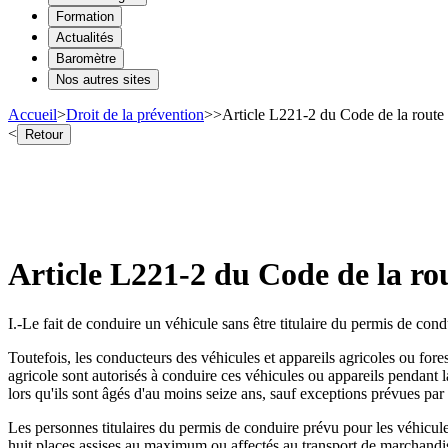
Formation
Actualités
Baromètre
Nos autres sites
Accueil
>
Droit de la prévention
>
>
Article L221-2 du Code de la route
<
Retour
Article L221-2 du Code de la ro
I.-Le fait de conduire un véhicule sans être titulaire du permis de co
Toutefois, les conducteurs des véhicules et appareils agricoles ou fores
agricole sont autorisés à conduire ces véhicules ou appareils pendant l
lors qu'ils sont âgés d'au moins seize ans, sauf exceptions prévues par
Les personnes titulaires du permis de conduire prévu pour les véhicules
huit places assises au maximum ou affectés au transport de marchandises