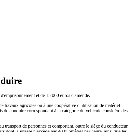
nduire
 an d'emprisonnement et de 15 000 euros d'amende.
 de travaux agricoles ou à une coopérative d'utilisation de matériel
rmis de conduire correspondant à la catégorie du véhicule considéré dès
 au transport de personnes et comportant, outre le siège du conducteur,
rs dont la vitesse n'excède pas 40 kilomètres par heure, ainsi que les