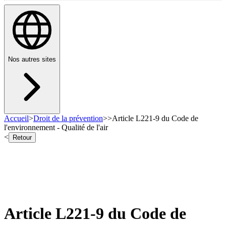
Nos autres sites
Accueil
>
Droit de la prévention
>
>
Article L221-9 du Code de
l'environnement - Qualité de l'air
<
Retour
Article L221-9 du Code de