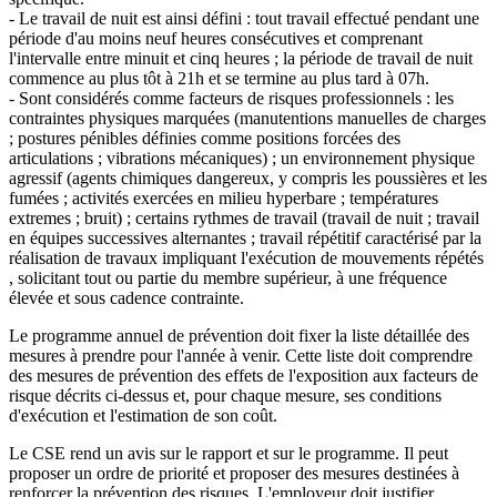
- Le travail de nuit est ainsi défini : tout travail effectué pendant une
période d'au moins neuf heures consécutives et comprenant
l'intervalle entre minuit et cinq heures ; la période de travail de nuit
commence au plus tôt à 21h et se termine au plus tard à 07h.
- Sont considérés comme facteurs de risques professionnels : les
contraintes physiques marquées (manutentions manuelles de charges
; postures pénibles définies comme positions forcées des
articulations ; vibrations mécaniques) ; un environnement physique
agressif (agents chimiques dangereux, y compris les poussières et les
fumées ; activités exercées en milieu hyperbare ; températures
extremes ; bruit) ; certains rythmes de travail (travail de nuit ; travail
en équipes successives alternantes ; travail répétitif caractérisé par la
réalisation de travaux impliquant l'exécution de mouvements répétés
, solicitant tout ou partie du membre supérieur, à une fréquence
élevée et sous cadence contrainte.
Le programme annuel de prévention doit fixer la liste détaillée des
mesures à prendre pour l'année à venir. Cette liste doit comprendre
des mesures de prévention des effets de l'exposition aux facteurs de
risque décrits ci-dessus et, pour chaque mesure, ses conditions
d'exécution et l'estimation de son coût.
Le CSE rend un avis sur le rapport et sur le programme. Il peut
proposer un ordre de priorité et proposer des mesures destinées à
renforcer la prévention des risques. L'employeur doit justifier