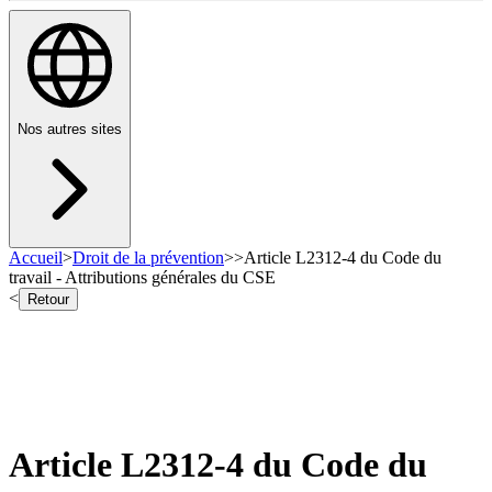
Nos autres sites
Accueil
>
Droit de la prévention
>
>
Article L2312-4 du Code du
travail - Attributions générales du CSE
<
Retour
Article L2312-4 du Code du