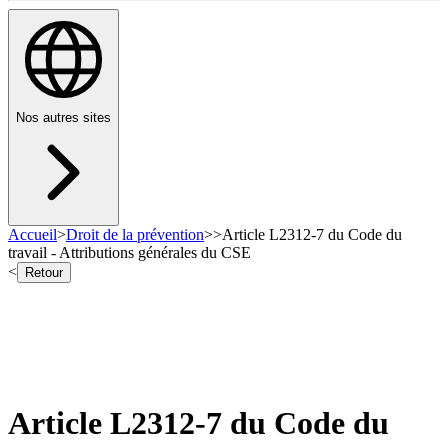
Nos autres sites
Accueil
>
Droit de la prévention
>
>
Article L2312-7 du Code du
travail - Attributions générales du CSE
<
Retour
Article L2312-7 du Code du