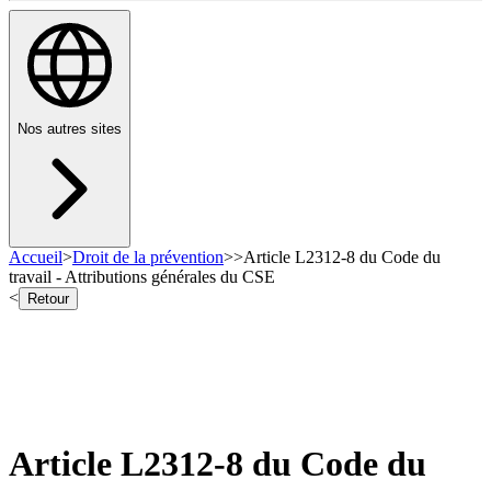
Nos autres sites
Accueil
>
Droit de la prévention
>
>
Article L2312-8 du Code du
travail - Attributions générales du CSE
<
Retour
Article L2312-8 du Code du