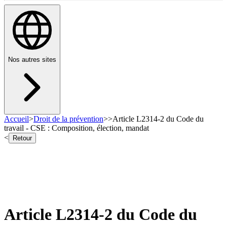
Nos autres sites
Accueil
>
Droit de la prévention
>
>
Article L2314-2 du Code du
travail - CSE : Composition, élection, mandat
<
Retour
Article L2314-2 du Code du