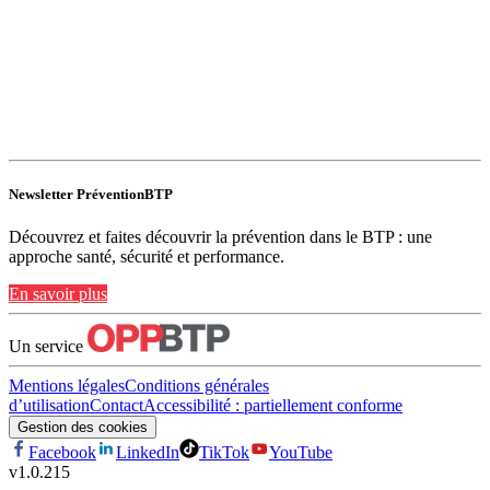
Newsletter PréventionBTP
Découvrez et faites découvrir la prévention dans le BTP : une
approche santé, sécurité et performance.
En savoir plus
Un service
Mentions légales
Conditions générales
d’utilisation
Contact
Accessibilité : partiellement conforme
Gestion des cookies
Facebook
LinkedIn
TikTok
YouTube
v
1.0.215