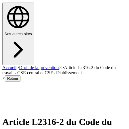
Nos autres sites
Accueil
>
Droit de la prévention
>
>
Article L2316-2 du Code du
travail - CSE central et CSE d'établissement
<
Retour
Article L2316-2 du Code du