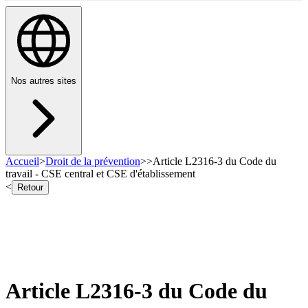
Nos autres sites
Accueil
>
Droit de la prévention
>
>
Article L2316-3 du Code du
travail - CSE central et CSE d'établissement
<
Retour
Article L2316-3 du Code du