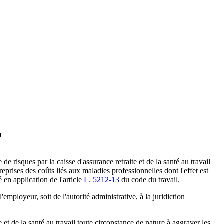
P
e risques par la caisse d'assurance retraite et de la santé au travail
reprises des coûts liés aux maladies professionnelles dont l'effet est
é en application de l'article
L. 5212-13
du code du travail.
l'employeur, soit de l'autorité administrative, à la juridiction
et de la santé au travail toute circonstance de nature à aggraver les