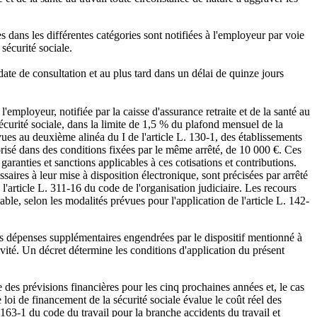
es dans les différentes catégories sont notifiées à l'employeur par voie
sécurité sociale.
date de consultation et au plus tard dans un délai de quinze jours
'employeur, notifiée par la caisse d'assurance retraite et de la santé au
 sécurité sociale, dans la limite de 1,5 % du plafond mensuel de la
évues au deuxième alinéa du I de l'article L. 130-1, des établissements
orisé dans des conditions fixées par le même arrêté, de 10 000 €. Ces
aranties et sanctions applicables à ces cotisations et contributions.
aires à leur mise à disposition électronique, sont précisées par arrêté
l'article L. 311-16 du code de l'organisation judiciaire. Les recours
lable, selon les modalités prévues pour l'application de l'article L. 142-
es dépenses supplémentaires engendrées par le dispositif mentionné à
ivité. Un décret détermine les conditions d'application du présent
 des prévisions financières pour les cinq prochaines années et, le cas
 loi de financement de la sécurité sociale évalue le coût réel des
 4163-1 du code du travail pour la branche accidents du travail et