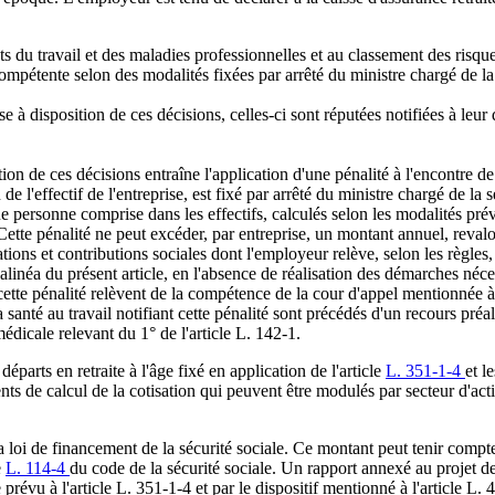
nts du travail et des maladies professionnelles et au classement des risqu
 compétente selon des modalités fixées par arrêté du ministre chargé de la 
 à disposition de ces décisions, celles-ci sont réputées notifiées à leur 
n de ces décisions entraîne l'application d'une pénalité à l'encontre de l
de l'effectif de l'entreprise, est fixé par arrêté du ministre chargé de la
que personne comprise dans les effectifs, calculés selon les modalités pr
 Cette pénalité ne peut excéder, par entreprise, un montant annuel, reval
ons et contributions sociales dont l'employeur relève, selon les règles, g
inéa du présent article, en l'absence de réalisation des démarches nécess
 cette pénalité relèvent de la compétence de la cour d'appel mentionnée à 
a santé au travail notifiant cette pénalité sont précédés d'un recours préa
dicale relevant du 1° de l'article L. 142-1.
arts en retraite à l'âge fixé en application de l'article
L. 351-1-4
et l
nts de calcul de la cotisation qui peuvent être modulés par secteur d'act
 loi de financement de la sécurité sociale. Ce montant peut tenir compte
e
L. 114-4
du code de la sécurité sociale. Un rapport annexé au projet de
prévu à l'article L. 351-1-4 et par le dispositif mentionné à l'article L.