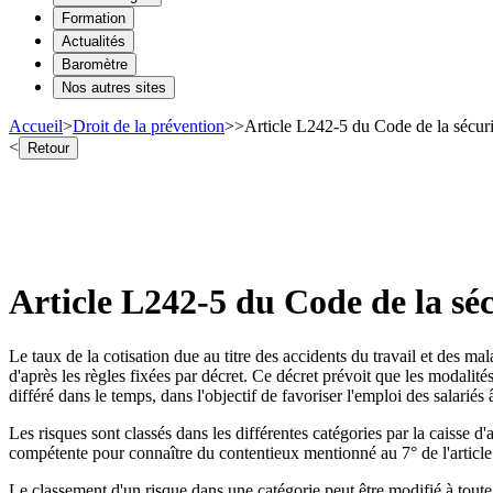
Formation
Actualités
Baromètre
Nos autres sites
Accueil
>
Droit de la prévention
>
>
Article L242-5 du Code de la sécuri
<
Retour
Article L242-5 du Code de la séc
Le taux de la cotisation due au titre des accidents du travail et des ma
d'après les règles fixées par décret. Ce décret prévoit que les modalités
différé dans le temps, dans l'objectif de favoriser l'emploi des salariés
Les risques sont classés dans les différentes catégories par la caisse d'as
compétente pour connaître du contentieux mentionné au 7° de l'articl
Le classement d'un risque dans une catégorie peut être modifié à toute 