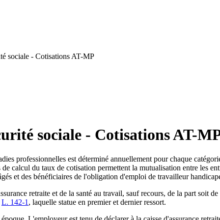
té sociale - Cotisations AT-MP
urité sociale - Cotisations AT-M
ladies professionnelles est déterminé annuellement pour chaque catégorie d
 de calcul du taux de cotisation permettent la mutualisation entre les ent
 âgés et des bénéficiaires de l'obligation d'emploi de travailleur handicap
surance retraite et de la santé au travail, sauf recours, de la part soit de 
e
L. 142-1
, laquelle statue en premier et dernier ressort.
époque. L'employeur est tenu de déclarer à la caisse d'assurance retraite 