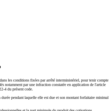
P
dans les conditions fixées par arrêté interministériel, pour tenir compte
élés notamment par une infraction constatée en application de l'article
422-4 du présent code.
a durée pendant laquelle elle est due et son montant forfaitaire minimal
ofessionnelles et la part minimale du produit des cotisations