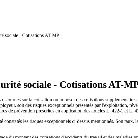
té sociale - Cotisations AT-MP
urité sociale - Cotisations AT-M
s ristournes sur la cotisation ou imposer des cotisations supplémentaires 
ployeur, soit des risques exceptionnels présentés par l'exploitation, rév
res de prévention prescrites en application des articles L. 422-1 et L. 
été constatés les risques exceptionnels ci-dessus mentionnés. Son taux, l
tage du montant des cotisations d'accidents du travail et des maladies pr