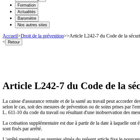
Formation
Actualités
Baromètre
Nos autres sites
Accueil
>
Droit de la prévention
>
>
Article L242-7 du Code de la sécuri
<
Retour
Article L242-7 du Code de la séc
La caisse d'assurance retraite et de la santé au travail peut accorder de
selon le cas, soit des mesures de prévention ou de soins prises par l'em
L. 611-10 du code du travail ou résultant d'une inobservation des mesu
La cotisation supplémentaire est due à partir de la date à laquelle ont 
sont fixés par arrêté.
L'arrêté mentionné au premier alinéa du présent article fixe le pourcen