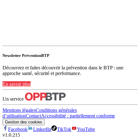
Newsletter PréventionBTP
Découvrez et faites découvrir la prévention dans le BTP : une
approche santé, sécurité et performance.
En savoir plus
Un service
Mentions légales
Conditions générales
d’utilisation
Contact
Accessibilité : partiellement conforme
Gestion des cookies
Facebook
LinkedIn
TikTok
YouTube
v
1.0.215