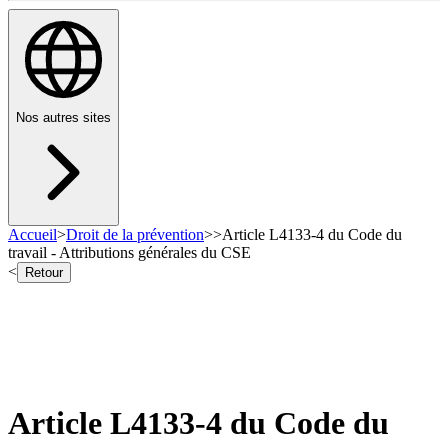
Nos autres sites
Accueil
>
Droit de la prévention
>
>
Article L4133-4 du Code du
travail - Attributions générales du CSE
<
Retour
Article L4133-4 du Code du