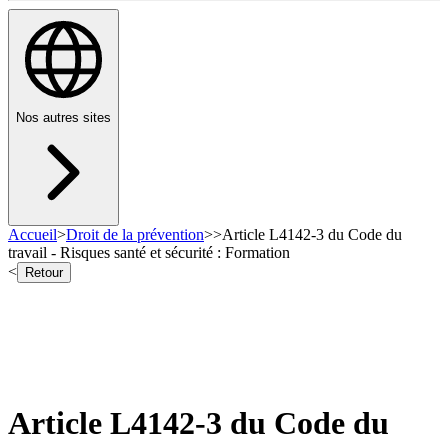
Nos autres sites
Accueil
>
Droit de la prévention
>
>
Article L4142-3 du Code du
travail - Risques santé et sécurité : Formation
<
Retour
Article L4142-3 du Code du