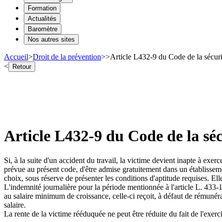
Formation
Actualités
Baromètre
Nos autres sites
Accueil
>
Droit de la prévention
>
>
Article L432-9 du Code de la sécur
<
Retour
Article L432-9 du Code de la sé
Si, à la suite d'un accident du travail, la victime devient inapte à exer
prévue au présent code, d'être admise gratuitement dans un établissem
choix, sous réserve de présenter les conditions d'aptitude requises. El
L'indemnité journalière pour la période mentionnée à l'article L. 433-1 o
au salaire minimum de croissance, celle-ci reçoit, à défaut de rémunéra
salaire.
La rente de la victime rééduquée ne peut être réduite du fait de l'exerc