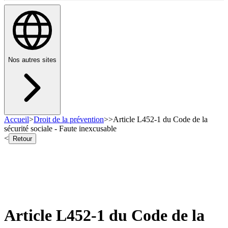
Nos autres sites
Accueil
>
Droit de la prévention
>
>
Article L452-1 du Code de la
sécurité sociale - Faute inexcusable
<
Retour
Article L452-1 du Code de la