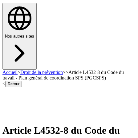
Nos autres sites
Accueil
>
Droit de la prévention
>
>
Article L4532-8 du Code du
travail - Plan général de coordination SPS (PGCSPS)
<
Retour
Article L4532-8 du Code du