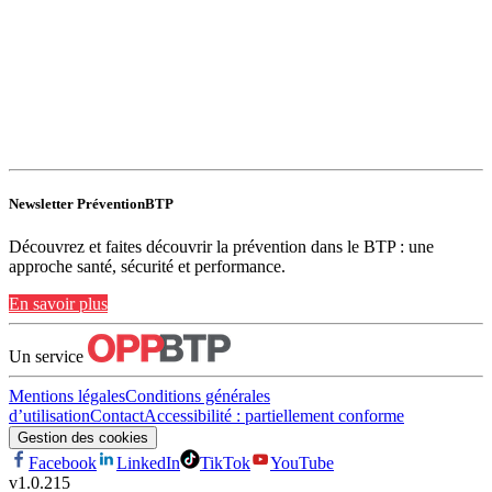
Newsletter PréventionBTP
Découvrez et faites découvrir la prévention dans le BTP : une
approche santé, sécurité et performance.
En savoir plus
Un service
Mentions légales
Conditions générales
d’utilisation
Contact
Accessibilité : partiellement conforme
Gestion des cookies
Facebook
LinkedIn
TikTok
YouTube
v
1.0.215