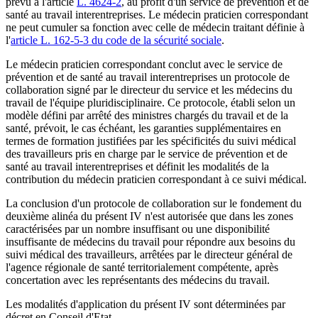
prévu à l'article
L. 4624-2
, au profit d'un service de prévention et de
santé au travail interentreprises. Le médecin praticien correspondant
ne peut cumuler sa fonction avec celle de médecin traitant définie à
l'
article L. 162-5-3 du code de la sécurité sociale
.
Le médecin praticien correspondant conclut avec le service de
prévention et de santé au travail interentreprises un protocole de
collaboration signé par le directeur du service et les médecins du
travail de l'équipe pluridisciplinaire. Ce protocole, établi selon un
modèle défini par arrêté des ministres chargés du travail et de la
santé, prévoit, le cas échéant, les garanties supplémentaires en
termes de formation justifiées par les spécificités du suivi médical
des travailleurs pris en charge par le service de prévention et de
santé au travail interentreprises et définit les modalités de la
contribution du médecin praticien correspondant à ce suivi médical.
La conclusion d'un protocole de collaboration sur le fondement du
deuxième alinéa du présent IV n'est autorisée que dans les zones
caractérisées par un nombre insuffisant ou une disponibilité
insuffisante de médecins du travail pour répondre aux besoins du
suivi médical des travailleurs, arrêtées par le directeur général de
l'agence régionale de santé territorialement compétente, après
concertation avec les représentants des médecins du travail.
Les modalités d'application du présent IV sont déterminées par
décret en Conseil d'Etat.