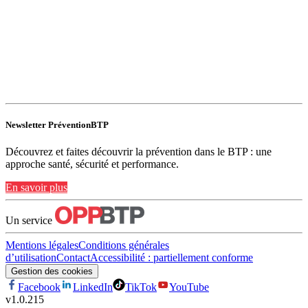
Newsletter PréventionBTP
Découvrez et faites découvrir la prévention dans le BTP : une
approche santé, sécurité et performance.
En savoir plus
Un service
Mentions légales
Conditions générales
d’utilisation
Contact
Accessibilité : partiellement conforme
Gestion des cookies
Facebook
LinkedIn
TikTok
YouTube
v
1.0.215