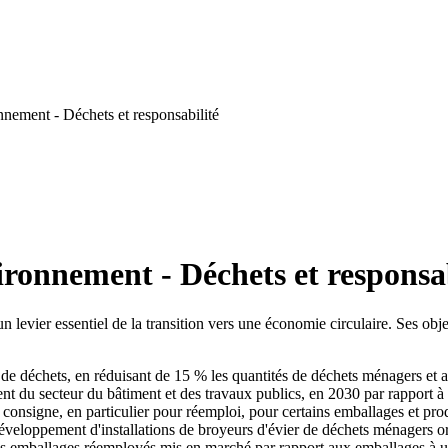
nement - Déchets et responsabilité
ironnement - Déchets et responsab
un levier essentiel de la transition vers une économie circulaire. Ses ob
n de déchets, en réduisant de 15 % les quantités de déchets ménagers et a
nt du secteur du bâtiment et des travaux publics, en 2030 par rapport à
e consigne, en particulier pour réemploi, pour certains emballages et pro
éveloppement d'installations de broyeurs d'évier de déchets ménagers orga
 des emballages réemployés mis en marché par rapport aux emballages à 