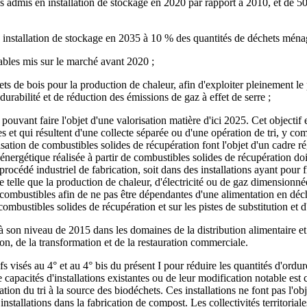
s admis en installation de stockage en 2020 par rapport à 2010, et de 
n installation de stockage en 2035 à 10 % des quantités de déchets ména
ables mis sur le marché avant 2020 ;
ts de bois pour la production de chaleur, afin d'exploiter pleinement le p
urabilité et de réduction des émissions de gaz à effet de serre ;
ouvant faire l'objet d'une valorisation matière d'ici 2025. Cet objectif 
es et qui résultent d'une collecte séparée ou d'une opération de tri, y c
orisation de combustibles solides de récupération font l'objet d'un cadre 
énergétique réalisée à partir de combustibles solides de récupération doit
rocédé industriel de fabrication, soit dans des installations ayant pour f
ie telle que la production de chaleur, d'électricité ou de gaz dimensionn
 combustibles afin de ne pas être dépendantes d'une alimentation en déc
mbustibles solides de récupération et sur les pistes de substitution et d'
à son niveau de 2015 dans les domaines de la distribution alimentaire et 
, de la transformation et de la restauration commerciale.
s visés au 4° et au 4° bis du présent I pour réduire les quantités d'ordu
apacités d'installations existantes ou de leur modification notable est con
ion du tri à la source des biodéchets. Ces installations ne font pas l'ob
 installations dans la fabrication de compost. Les collectivités territorial