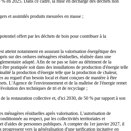
50 % en 2025. Dans ce cadre, la mise en décharge des déchets non
gers et assimilés produits mesurées en masse ;
otentiel offert par les déchets de bois pour contribuer à la
est atteint notamment en assurant la valorisation énergétique des
ompris sur des ordures ménagères résiduelles, réalisée dans une
réglementaire adapté. Afin de ne pas se faire au détriment de la
 être pratiquée soit dans des installations de production d'énergie telle
inalité la production d'énergie telle que la production de chaleur,
ées au regard d'un besoin local et étant conçues de manière à être
hets. L'Agence de l'environnement et de la maîtrise de l'énergie remet
évolution des techniques de tri et de recyclage ;
de la restauration collective et, d'ici 2030, de 50 % par rapport à son
res ménagères résiduelles après valorisation. L'autorisation de
ditionnée au respect, par les collectivités territoriales et
jet d'aides de personnes publiques. A compter du 1er janvier 2027, il
es progressent vers la généralisation d'une tarification incitative en