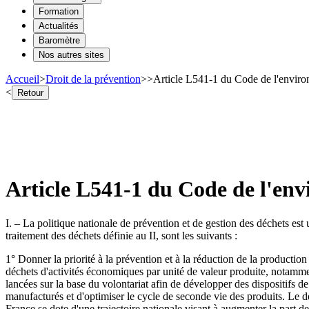
Formation
Actualités
Baromètre
Nos autres sites
Accueil
>
Droit de la prévention
>
>
Article L541-1 du Code de l'environ
<
Retour
Article L541-1 du Code de l'env
I. – La politique nationale de prévention et de gestion des déchets est 
traitement des déchets définie au II, sont les suivants :
1° Donner la priorité à la prévention et à la réduction de la productio
déchets d'activités économiques par unité de valeur produite, notamme
lancées sur la base du volontariat afin de développer des dispositifs d
manufacturés et d'optimiser le cycle de seconde vie des produits. Le d
France se dote d'une trajectoire nationale visant à augmenter la part