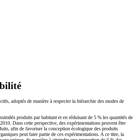
ilité
jectifs, adoptés de manière à respecter la hiérarchie des modes de
ssimilés produits par habitant et en réduisant de 5 % les quantités de
 2010. Dans cette perspective, des expérimentations peuvent être
duits, afin de favoriser la conception écologique des produits
niques peut faire partie de ces expérimentations. A ce titre, la
usage unique, de manière à atteindre une proportion de 5 % des