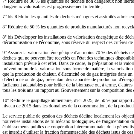
7° Réduire de 30 % les quantités de déchets non dangereux non inerte
dangereux valorisables est progressivement interdite ;
7° bis Réduire les quantités de déchets ménagers et assimilés admis e
8° Réduire de 50 % les quantités de produits manufacturés non recycl
8° bis Développer les installations de valorisation énergétique de déche
décarbonisation de l'économie, sous réserve du respect des critères de d
9° Assurer la valorisation énergétique d'au moins 70 % des déchets ne p
déchets qui ne peuvent être recyclés en l'état des techniques disponibl
installation prévue à cet effet. Dans ce cadre, la préparation et la val
prévention ou de la valorisation sous forme de matière, la valorisation 
que la production de chaleur, d'électricité ou de gaz intégrées dans un p
d'électricité ou de gaz, présentant des capacités de production d'énerg
facilement adaptables pour brûler de la biomasse ou, à terme, d'autres
tous les trois ans un rapport au Gouvernement sur la composition des co
10° Réduire le gaspillage alimentaire, d'ici 2025, de 50 % par rapport 
niveau de 2015 dans les domaines de la consommation, de la production
Le service public de gestion des déchets décline localement les objectif
nouvelles installations de tri mécano-biologiques, de l'augmentation de c
établissements publics de coopération intercommunale, de la généralisat
est interdit d'utiliser la fraction fermentescible des déchets issus de ces