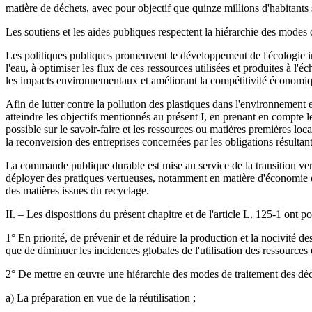
matière de déchets, avec pour objectif que quinze millions d'habitants 
Les soutiens et les aides publiques respectent la hiérarchie des modes de 
Les politiques publiques promeuvent le développement de l'écologie indus
l'eau, à optimiser les flux de ces ressources utilisées et produites à l'é
les impacts environnementaux et améliorant la compétitivité économique e
Afin de lutter contre la pollution des plastiques dans l'environnement e
atteindre les objectifs mentionnés au présent I, en prenant en compte 
possible sur le savoir-faire et les ressources ou matières premières loc
la reconversion des entreprises concernées par les obligations résulta
La commande publique durable est mise au service de la transition vers l
déployer des pratiques vertueuses, notamment en matière d'économie de l
des matières issues du recyclage.
II. – Les dispositions du présent chapitre et de l'article L. 125-1 ont po
1° En priorité, de prévenir et de réduire la production et la nocivité de
que de diminuer les incidences globales de l'utilisation des ressources et
2° De mettre en œuvre une hiérarchie des modes de traitement des déchet
a) La préparation en vue de la réutilisation ;