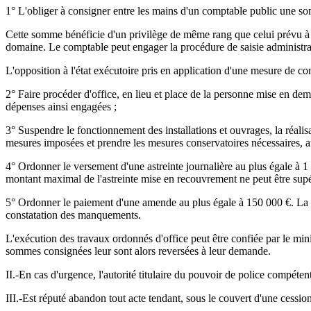
1° L'obliger à consigner entre les mains d'un comptable public une so
Cette somme bénéficie d'un privilège de même rang que celui prévu à l
domaine. Le comptable peut engager la procédure de saisie administrativ
L'opposition à l'état exécutoire pris en application d'une mesure de con
2° Faire procéder d'office, en lieu et place de la personne mise en dem
dépenses ainsi engagées ;
3° Suspendre le fonctionnement des installations et ouvrages, la réalisa
mesures imposées et prendre les mesures conservatoires nécessaires, a
4° Ordonner le versement d'une astreinte journalière au plus égale à 1 
montant maximal de l'astreinte mise en recouvrement ne peut être supé
5° Ordonner le paiement d'une amende au plus égale à 150 000 €. La d
constatation des manquements.
L'exécution des travaux ordonnés d'office peut être confiée par le min
sommes consignées leur sont alors reversées à leur demande.
II.-En cas d'urgence, l'autorité titulaire du pouvoir de police compéte
III.-Est réputé abandon tout acte tendant, sous le couvert d'une cession