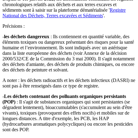
chronologiques relatifs aux déchets et aux terres excaves et
sédiments sont à saisir sur la plateforme dématérialisée '
Registre
National des Déchets, Terres excavées et Sédiments
'.
Précisions :
-
les déchets dangereux
: Ils contiennent en quantité variable, des
éléments toxiques ou dangereux présentant des risques pour la santé
humaine et l’environnement. Ils sont indiqués avec un astérisque
dans la liste européenne des déchets (voir Annexe de la décision
2000/532/CE de la Commission du 3 mai 2000). Il s'agit notamment
des déchets d'amiante, des déchets de produits chimiques, ou encore
des déchets de peinture et solvant.
A noter : les déchets radioactifs et les déchets infectieux (DASRI) ne
sont pas à être renseignés dans ce type de registre.
-
Les déchets contenant des polluants organiques persistants
(POP)
: Il s'agit de substances organiques qui sont persistantes (se
dégradent lentement), bioaccumulables (s'accumulent au sein d'être
vivants), toxiques (provoquent des effets nocifs) et mobiles sur de
longues distances. A titre d'exemple, les PCB, les HAP
(hydrocarbures aromatiques polycycliques) ou encore les pesticides
sont des POP.