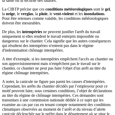
la santé ou la sécurité des salariés.
La CIBTP précise que ces
conditions météorologiques
sont le
gel
,
la
neige
, le
verglas
, la
pluie
, le
vent-violent
et les
inondations
.
Pour être retenues comme valable, les conditions météorologiques
doivent être mesurables.
De plus, les
intempéries
ne peuvent justifier l'arrêt du travail
uniquement si elles rendent le travail entrepris impossible ou
dangereux sur le chantier. Cela signifie que les autres conséquences
qui résultent des intempéries n'entrent pas dans le régime
d'indemnisation chômage intempéries.
A titre d'exemple, si les intempéries empêchent l'accès au chantier ou
son approvisionnement mais n'empêchent pas le travail sur le
chantier, ce chantier ne peut pas faire l'objet d'un arrêt au titre du
régime chômage intempéries.
A noter, la canicule ne figure pas parmi les causes d'intempéries.
Cependant, les arrêts du chantier décidés par l’employeur pour ce
motif peuvent faire, sous certaines conditions, l’objet de déclarations
au titre du régime de chômage intempéries. Ces demandes sont
transmises à une commission nationale dédiée à ce sujet qui les
examine au cas par cas en tenant compte notamment des conditions
climatiques observées au moment de l’arrêt et du niveau d’alerte
canicule déclenchée par le préfet dans le département où se situe le