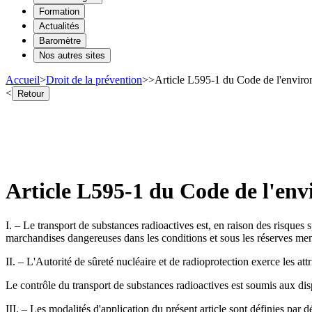
Formation
Actualités
Baromètre
Nos autres sites
Accueil
>
Droit de la prévention
>
>
Article L595-1 du Code de l'enviro
<
Retour
Article L595-1 du Code de l'en
I. – Le transport de substances radioactives est, en raison des risques s
marchandises dangereuses dans les conditions et sous les réserves men
II. – L'Autorité de sûreté nucléaire et de radioprotection exerce les att
Le contrôle du transport de substances radioactives est soumis aux disp
III. – Les modalités d'application du présent article sont définies par d