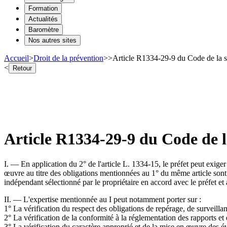
Formation
Actualités
Baromètre
Nos autres sites
Accueil
>
Droit de la prévention
>
>
Article R1334-29-9 du Code de la s
<
Retour
Article R1334-29-9 du Code de 
I. ― En application du 2° de l'article L. 1334-15, le préfet peut exiger
œuvre au titre des obligations mentionnées au 1° du même article sont
indépendant sélectionné par le propriétaire en accord avec le préfet et 
II. ― L'expertise mentionnée au I peut notamment porter sur :
1° La vérification du respect des obligations de repérage, de surveill
2° La vérification de la conformité à la réglementation des rapports et
3° La vérification du caractère approprié et de la mise en œuvre des é