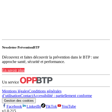
Newsletter PréventionBTP
Découvrez et faites découvrir la prévention dans le BTP : une
approche santé, sécurité et performance.
En savoir plus
Un service
Mentions légales
Conditions générales
d’utilisation
Contact
Accessibilité : partiellement conforme
Gestion des cookies
Facebook
LinkedIn
TikTok
YouTube
v
1.0.215