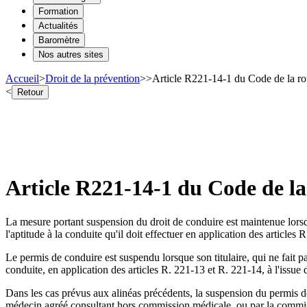
Formation
Actualités
Baromètre
Nos autres sites
Accueil
>
Droit de la prévention
>
>
Article R221-14-1 du Code de la rou
<
Retour
Article R221-14-1 du Code de la
La mesure portant suspension du droit de conduire est maintenue lorsqu
l'aptitude à la conduite qu'il doit effectuer en application des articles
Le permis de conduire est suspendu lorsque son titulaire, qui ne fait p
conduite, en application des articles R. 221-13 et R. 221-14, à l'issue du
Dans les cas prévus aux alinéas précédents, la suspension du permis de 
médecin agréé consultant hors commission médicale, ou par la commi